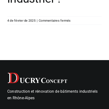
sur
4 de février de 2025
|
Commentaires fermés
Quel
est
le
prix
au
m2
d’un
bâtiment
industriel
?
Construction et rénovation de bâtiments industriels
en Rhône-Alpes