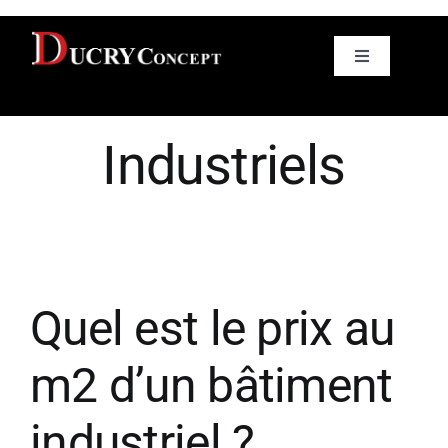
Skip
to
Bâtiments
Toggle
content
Navigation
L’entreprise
Industriels
Bureau d’études
Réalisations
Nos métiers
Quel est le prix au
m2 d’un bâtiment
industriel ?