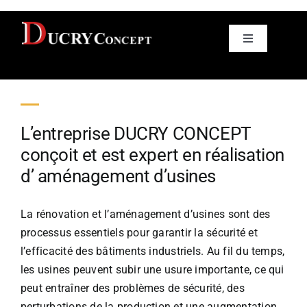
Skip
to
Toggle
content
Navigation
Aménagement d’usines
L’entreprise
Bureau d’études
L’entreprise
DUCRY CONCEPT
conçoit et est expert en réalisation
Réalisations
d’ aménagement d’usines
Nos métiers
La rénovation et l’aménagement d’usines sont des
processus essentiels pour garantir la sécurité et
l’efficacité des bâtiments industriels. Au fil du temps,
les usines peuvent subir une usure importante, ce qui
peut entraîner des problèmes de sécurité, des
perturbations de la production et une augmentation