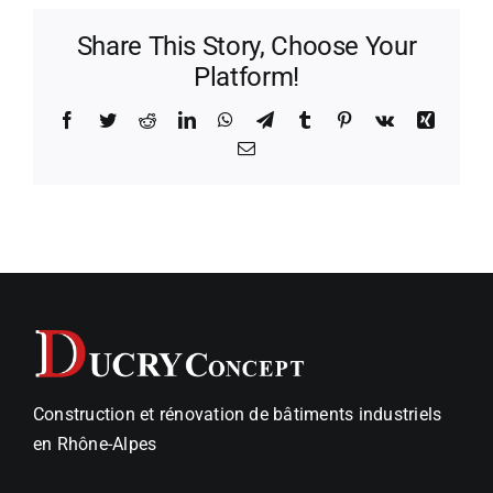
prix
Share This Story, Choose Your
au
m2
Platform!
d’un
bâtiment
Facebook
Twitter
Reddit
LinkedIn
WhatsApp
Telegram
Tumblr
Pinterest
Vk
Xing
industriel
Email
?
Construction et rénovation de bâtiments industriels
en Rhône-Alpes